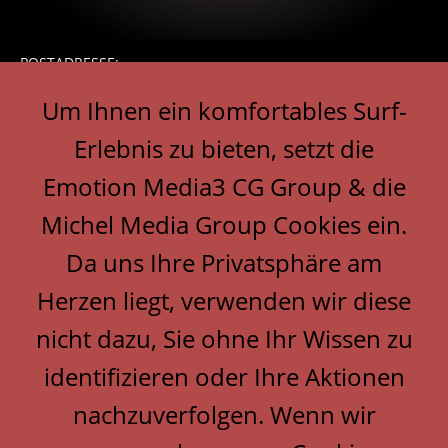
POSTADRESSE:
Michel Media Group
Um Ihnen ein komfortables Surf-
Klaus Michel
Erlebnis zu bieten, setzt die
Max-Michallek-Str. 1
Emotion Media3 CG Group & die
44309 Dortmund
Michel Media Group Cookies ein.
Da uns Ihre Privatsphäre am
TELEFON:
+49 (0) 162 - 1300795
Herzen liegt, verwenden wir diese
nicht dazu, Sie ohne Ihr Wissen zu
© 2026
Michel Media Group
,
identifizieren oder Ihre Aktionen
Klaus Michel
&
nachzuverfolgen. Wenn wir
Emotion-Media3 Consulting Group
.
Alle Rechte vorbehalten.